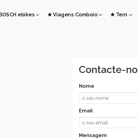
BOSCH ebikes
★ Viagens Comboio
★ Tern
Contacte-no
Nome
Email
Mensagem