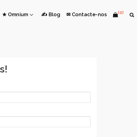
(0)
★ Omnium
✍ Blog
✉ Contacte-nos
s!