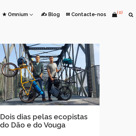
(0)
★ Omnium
✍ Blog
✉ Contacte-nos
Dois dias pelas ecopistas
do Dão e do Vouga