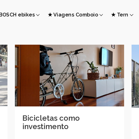
BOSCH ebikes
★ Viagens Comboio
★ Tern
Bicicletas como
investimento