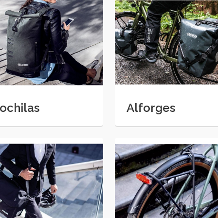
ochilas
Alforges