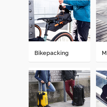
Bikepacking
M