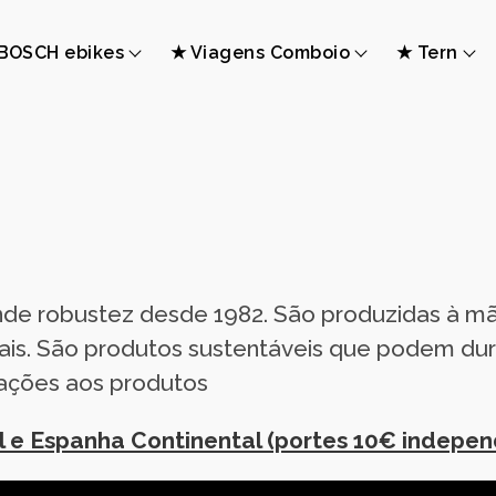
BOSCH ebikes
★ Viagens Comboio
★ Tern
ande robustez desde 1982. São produzidas à m
ais. São produtos sustentáveis que podem dura
rações aos produtos
al e Espanha Continental (portes 10€ indep