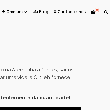
(0)
★ Omnium
✍ Blog
✉ Contacte-nos
ão na Alemanha alforges, sacos,
r uma vida, a Ortlieb fornece
endentemente da quantidade)