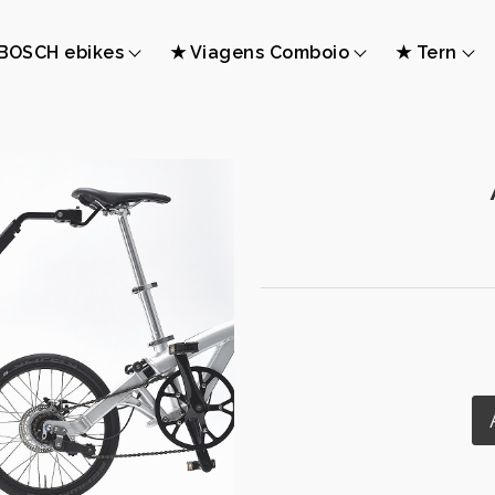
BOSCH ebikes
★ Viagens Comboio
★ Tern