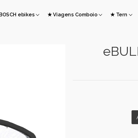
BOSCH ebikes
★ Viagens Comboio
★ Tern
eBULL