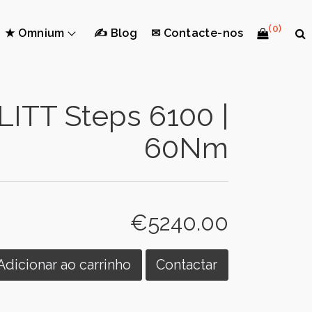
(0)
★ Omnium
✍ Blog
✉ Contacte-nos
ITT Steps 6100 |
60Nm
€5240.00
Adicionar ao carrinho
Contactar