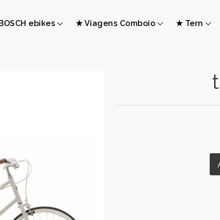
BOSCH ebikes
★ Viagens Comboio
★ Tern