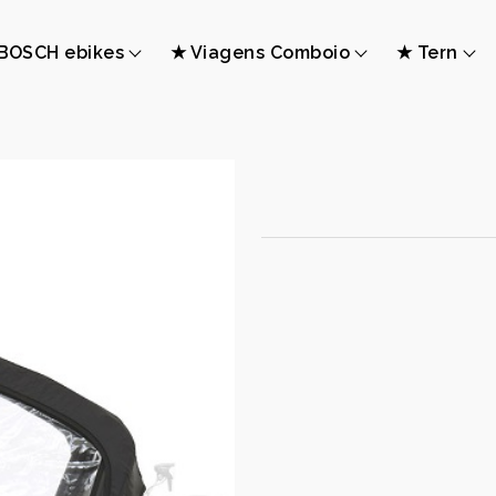
BOSCH ebikes
★ Viagens Comboio
★ Tern