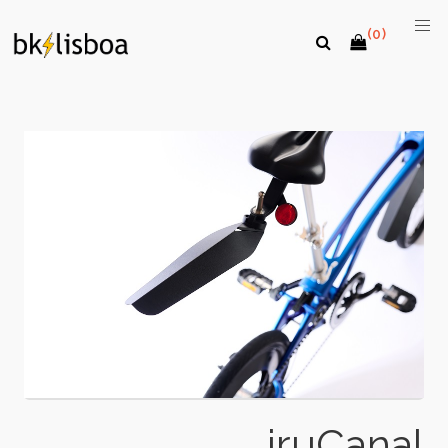
(0)
iruCanal