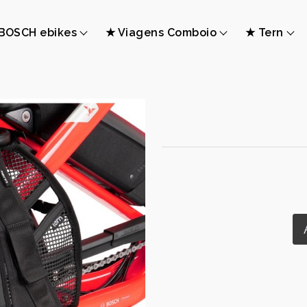
BOSCH ebikes
★ Viagens Comboio
★ Tern