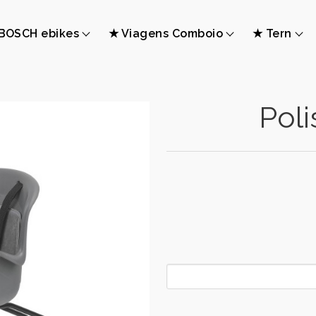
BOSCH ebikes
★ Viagens Comboio
★ Tern
Poli