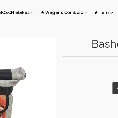
BOSCH ebikes
★ Viagens Comboio
★ Tern
Bash