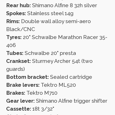
Rear hub:
Shimano Alfine 8 32h silver
Spokes:
Stainless steel 14g
Rims:
Double wall alloy semi-aero
Black/CNC
Tyres:
20" Schwalbe Marathon Racer 35-
406
Tubes:
Schwalbe 20" presta
Crankset:
Sturmey Archer 54t (two
guards)
Bottom bracket:
Sealed cartridge
Brake levers:
Tektro ML520
Brakes:
Tektro M710
Gear lever:
Shimano Alfine trigger shifter
Cassette:
18t 3/32"