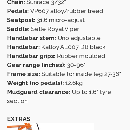
Chain:
Sunrace 3/32"
Pedals:
VP607 alloy/rubber tread
Seatpost:
31.6 micro-adjust
Saddle:
Selle Royal Viper
Handlebar stem:
Uno adjustable
Handlebar:
Kalloy AL007 DB black
Handlebar grips:
Rubber moulded
Gear range (inches):
30-96"
Frame size:
Suitable for inside leg 27-36"
Weight (no pedals):
12.6kg
Mudguard clearance:
Up to 1.6" tyre
section
EXTRAS