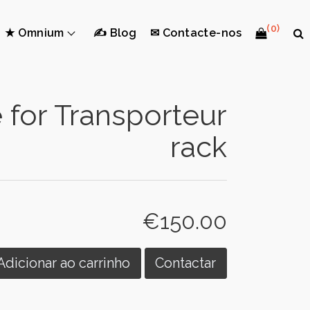
(0)
★ Omnium
✍ Blog
✉ Contacte-nos
 for Transporteur
rack
€150.00
Adicionar ao carrinho
Contactar