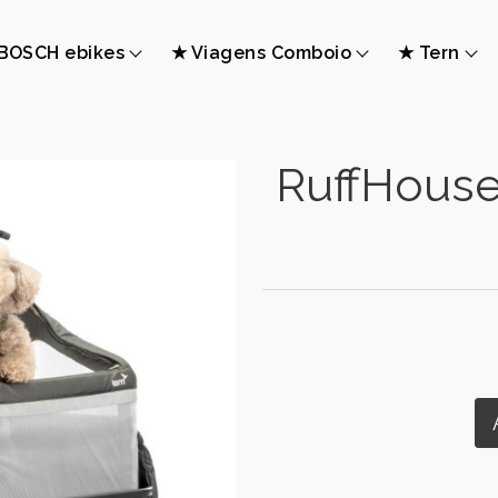
BOSCH ebikes
★ Viagens Comboio
★ Tern
RuffHouse